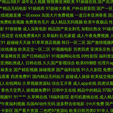
产精品3级片
成年女人视频
狠狠撸亚洲欧美
91操碰在线
国产高
产精品无码电影
91插插库
97超碰大香蕉
户外自慰影院
国产一区
片亚洲天堂久久 91草美女 92日日干视频 免费看51 亚洲五月天停停色网站 A福利在线看
在线视频直播
一区xxxxx
岛国大片免费视频
一道日本亚洲香蕉
国
1嫩草黑料吃瓜王 国产精品久久免费人妻 日韩精品第一页 91素人搭讪 国产黄色免费区 三
免费欧美视频
免费黄色毛片
成人精品无码视频
欧美午夜极品
性
影
91狠狠撸
成人深夜电影
精品国产美女剃毛
加勒比熟女
91碰
传媒福利专区 四虎电影院 超碰人人人91 欧美国产欧美人成 91豆花网站在线观看 91
区色花堂
在线免费黄A片
久草福利
乱伦家庭
成人午夜免费视频
91
超碰碰天天操
91草草酒店视频
韩日一区二区
国产激情视频
址 91社精品无码 狠狠草网站 亚洲无码天堂网 A片无码一区二区 男女操视频 91成人
院在线播放
欧美足交一区二区
91视频电影
另类四虎
亚洲东京热
草逼网首页
国产日韩精品91
91视频网站在线
69性影院
福利资
字幕色 91网站观看 精品久久一 91不卡在线看 变态国产香蕉伊人网 麻豆影院美女 有
亚洲欧洲成人
日韩在线
久久国产影视综合
欧美69潮喷
伦理片a
丝袜美女
国产精彩视频
操碰视屏
国产福利在线
91久久影院
免费
看导航 九月丁香七月婷婷 91伊人久热 九九精品6 五月天婷婷影院 www国产品精 男人
线观看
四虎免费91
国内精品无码短片
超碰成人操操
欧美猛交视
成人在线网站
久草视频资源站
综合五月香
成人app在线
四虎试
日本 92视频免费福利视频 伦理影院 91pron福利视频 韩国女主播秋霞 五月天丁
黄色天堂男人
操视频免费91
日韩中文在线
精品中的精品
97
视频91
91艹艹
久草网在线
18福利影院
老司机蜜桃在线
成人精
址 日韩A级电影 91密臀 久久成人午夜网站 91成人福利视频链接 岛国免费a 日韩成人精
97午夜福利视频
岛国AV动作无码
波多野吉依电影
小h片免费
国
美亚洲国产 91含羞草网站 国产一区欧美性爱 1024在线基地 韩日亚洲欧美 91电影五
一卡新区
国产看片资源
二色吧97资源站
欧美日韩另类0
91华人