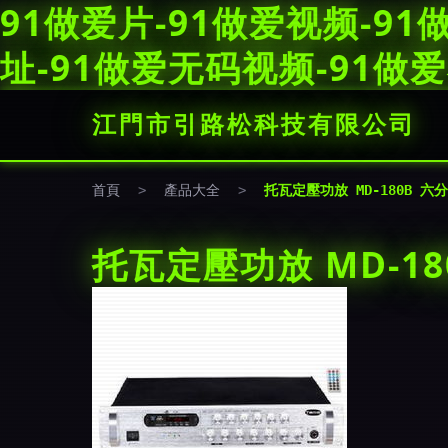
91做爱片-91做爱视频-9
址-91做爱无码视频-91做
江門市引路松科技有限公司
首頁
>
產品大全
>
托瓦定壓功放 MD-180B
托瓦定壓功放 MD-