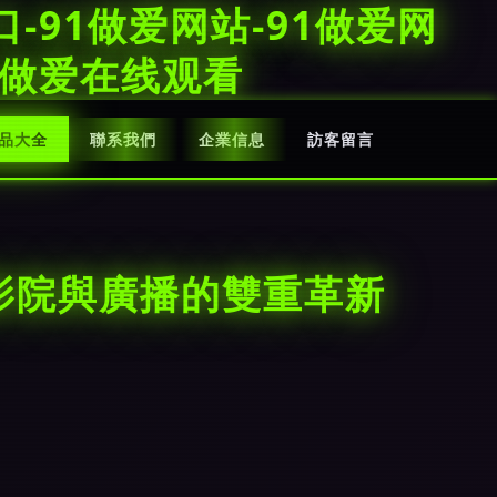
口-91做爱网站-91做爱网
91做爱在线观看
品大全
聯系我們
企業信息
訪客留言
庭影院與廣播的雙重革新