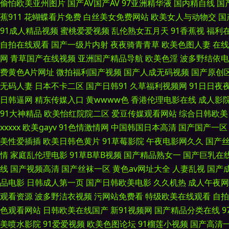
偷怕欧美亚州图片
国产AV国产AV
97亚洲精华液
国内精自线
国
蕉911
花蝴蝶看片免费
白丝美女免费网站
欧美女人与动物交
国
一区 91国标精品 国产精品51吃瓜黑料 天堂情色性爱Aa 97总资源 毛
91成人精品视频
蜜桃爱爱视频
乱伦熟女五月天
91香蕉视
福利
线免费观看 1024自拍网 99国内精品 九九午夜成人剧场 性爱剧场 9
自拍在线观看
国产一级片内射
夜夜骑青青草
欧美色图人妻
在线
网
青草国产在线视频
亚洲国产精品导航
欧美色淫
波多野结依电
影天堂在线污 超碰在线免费91 欧美曰韩精品AV 69国产精品久久 国产
费黄色A片网址
微拍福利国产视频
国产人成无码视频
国产原创
无码人妻
日本不卡二区
国产日韩91
久草福利视频网
91日日夜夜
秘书97色 影音先锋中文字幕av 白丝骚货艹白浆在线 欧美日韩成人黄色网
日韩逼网
精东传媒入口
黄wwww色
香港伦理电影在线
成人影
91大神精品
欧美怡红院院二区
爱豆传媒观看网站
综合日韩欧美
库 婷婷激情小说 91视频高清免费在线播放 狼友基地AV大香蕉 亚洲人妻
xxxxx
欧美gayv
91色情激情网
中国韩国日本高清
国产国产一区
美性爱插插
欧美日韩色黄片
91草莓影院
午夜电影网久久
国产
香蕉视频网站 91在线视频发布 久草久久草在线 性爱探花 91视频在线观
情
家庭乱伦理电影
91草B草B视频
国产精品熟女一
国产巨乳在
线
国产视频高清
国产丝袜一区
黄色av网址大全
人妻乱视
国产
高中生极品 激情网快播 午夜精品久久精品 精品亚洲少妇流水 欧美韩国国产
品电影
日韩成人第一页
国产日韩欧美电影
久久机热
成人午夜网
观看资源
波多野洁衣视频
污网站免费看
特级欧美在线观看
自拍
区二区 欧美精品淫专区 超碰人与兽超碰 色色男人的天堂AV 91深夜福利网
色观看网站
日韩欧美在线国产
新91视频网
国产精品分类在线
频 91九色调教 狠狠干第一页 在线观看网站黄 白丝骚艹白浆 欧美国产欧
美喷水影院
91爱爱视频
欧美色图论坛
91榴莲小视频
国产高清