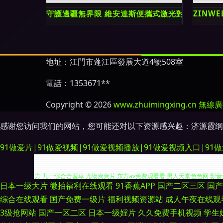
守護邊疆無界限 維安達斯便攜式激光對射與LOR
ZINW
地址：江門市蓬江區發展大道4號508室
電話：1353671**
Copyright © 2026
www.zhuimingxing.cn
無線廣
感谢您访问我们的网站，您可能还对以下资源感兴趣：济源霞纲
91做爱片|91做爱视频|91做爱视频播放|91做爱视频入口|91
日本一级大片
微拍福利在线观看
91香蕉APP
国产二区三区
国产
91成社区 91尤物丝袜 午夜福利影院网址 www蜜桃视频 久久九九女女男
综合在线观看
国产免费一级片
福利视频资源站
成人午夜在线观
3级抢网站
国产一区二区
日本一级婬片
久久免费手机视频
学生
方 九一综合含羞草 尤物爽爽片 东方av免费观看看 男人天堂色色网 影音先