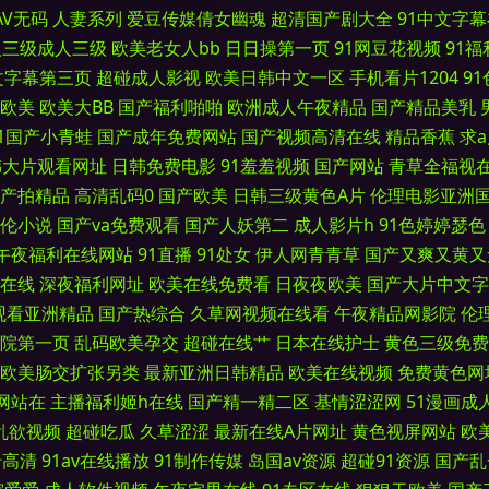
AV无码
人妻系列
爱豆传媒倩女幽魂
超清国产剧大全
91中文字
3 91东京热中文字幕 福利视频1000合集 色色主站 97福利免费视频 女优在线 91大
人三级成人三级
欧美老女人bb
日日操第一页
91网豆花视频
91
文字幕第三页
超碰成人影视
欧美日韩中文一区
手机看片1204
9
源 91中文啦 欧美日韩国产在线 91国产色情 国产视频小说91 性爱小视频 97瑟瑟导航
欧美
欧美大BB
国产福利啪啪
欧洲成人午夜精品
国产精品美乳
91国产小青蛙
国产成年免费网站
国产视频高清在线
精品香蕉
求
色香蕉欧美导航 97偷拍在线视频 亚洲狼友AV 99福利网 亚洲天堂综合激情 国产精品欧美
韩大片观看网址
日韩免费电影
91羞羞视频
国产网站
青草全福视
产拍精品
高清乱码0
国产欧美
日韩三级黄色A片
伦理电影亚洲
锋 丁香五月影院AV 丝袜足交资源 丝袜人妻无码专区视频 激情男女91 91黄电影 久
伦小说
国产va免费观看
国产人妖第二
成人影片h
91色婷婷瑟色
午夜福利在线网站
91直播
91处女
伊人网青青草
国产又爽又黄又
9久久99久久精品 殴美色AAAA 91社国产剧情 内射美女UL 91熟女视频福利 欧美三
在线
深夜福利网址
欧美在线免费看
日夜夜欧美
国产大片中文字
观看亚洲精品
国产热综合
久草网视频在线看
午夜精品网影院
伦
子老司机 日韩福利网址大全 超碰99自拍 午夜国产老熟女 岛国福利社 婷婷亚洲先锋影音 
院第一页
乱码欧美孕交
超碰在线艹
日本在线护士
黄色三级免费
碰自拍 人妖操妇幼 91视频入口 欧美色香蕉视频导航 肏屄去干网 先锋资源av站 国产九九
欧美肠交扩张另类
最新亚洲日韩精品
欧美在线视频
免费黄色网
网站在
主播福利姬h在线
国产精一精二区
基情涩涩网
51漫画成
影 中日韩欧美 国产精品不卡一区 在线黄色A91 国产精品视频色色 伊人大香久久网 
乱欲视频
超碰吃瓜
久草涩涩
最新在线A片网址
黄色视屏网站
欧
卡高清
91av在线播放
91制作传媒
岛国av资源
超碰91资源
国产乱
 香蕉人在线 国产黑丝91 在线h网 国产自拍偷偷视频 综合色站国产ts 国产这里只有久久