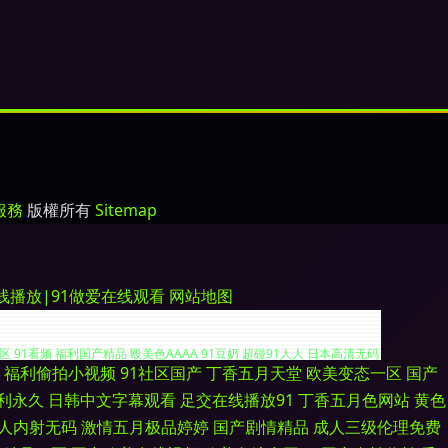
服務
版權所有
Sitemap
在线播放|91做爱在线观看
网站地图
福利偷拍小视频
91社区国产
丁香五月天堂
欧美变态一区
国产
友基地97 尤物福利导航 国产超碰九色福利在线 日韩三级理论在线 91视频官
利永久
日韩中文字幕观看
足交在线播放91
丁香五月色网站
黄色
人内射无码
激情五月极品婷婷
国产剧情精品
成人三级伦理免费
91看频 福利国产精品 殴美色AAAA 91豆奶 超碰91人人 日本高清无码