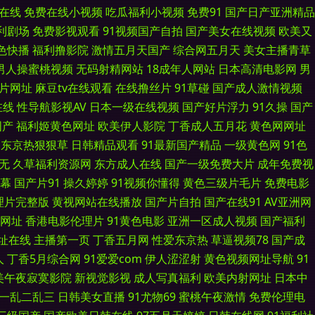
幕在线
免费在线小视频
吃瓜福利小视频
免费91
国产日产亚洲精品
片高清 久久色激情一区 91国产高清视频 户外露出 性欧俄肥婆性 白虎美女爆
福利剧场
免费影视观看
91视频国产自拍
国产美女在线视频
欧美又
1色快播
福利撸影院
激情五月天国产
综合网五月天
美女主播青草
 人妻国产一卡二卡三卡 91看片免费 免费直接看 91看片淫黄大片AA 久久
男人操蜜桃视频
无码射精网站
18成年人网站
日本高清电影网
男
a片网址
麻豆tv在线观看
在线撸丝片
91草碰
国产成人激情视频
日韩五月 亚洲精品无码二区三区 福利社啪啪 四虎yy2 99人人干 日本啊v
在线
性导航影视AV
日本一级在线视频
国产好片浮力
91久操
国产
国产
福利姬黄色网址
欧美伊人影院
丁香成人五月花
黄色网网址
久金品视频 91福利正品 久久国产精品首页 91夫妻海角论坛 韩国成人AV
东京热狠狠草
日韩精品观看
91最新国产精品
一级黄色网
91色
无
久草福利资源网
东方成人在线
国产一级免费大片
成年免费视
区视频 91露踝女生完整视频 人人九九精 www成人视频网站 午夜剧场欧洲A
幕
国产片91
操久婷婷
91视频你懂得
黄色三级片毛片
免费电影
理片完整版
黄视网站在线播放
国产片自拍
国产在线91
AV亚洲网
AV婷婷网 草比网站安全访问方法 91大神导航 极品AV影院在线播放 91在
网址
香港电影伦理片
91黄色电影
亚洲一区成人视频
国产福利
精品九九 伊人在线9 黄色三级网站 91tv在线网站 国产在线91丝袜 在
址在线
主播第一页
丁香五月网
性爱东京热
草逼视频78
国产成
人
丁香5月综合网
91爱爱com
伊人涩涩射
黄色视频网址导航
91
另类vv 91网站免费线上观看 四虎成人欧美日韩 国产精品久久人妻 亚洲自
美午夜寂寞影院
新视觉影视
成人写真福利
欧美内射网址
日本中
一乱二乱三
日韩美女直播
91尤物69
蜜桃午夜激情
免费伦理电
 91www在线 91系列在线观看 91xxcc免费网站入口 日韩色欲网 丁