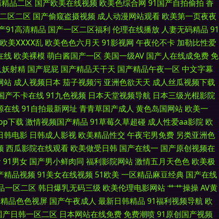
清精品二区
国产欧美在线视频
欧美色综合网
91国产自拍偷拍
香
二区二区
国产偷窥盗摄视频
成人动漫网站观看
欧美第一页夜夜
 丝袜美足 91黄址 韩精品久久 色色精品影院 91国产福利小视频 国产黄在
产91高清精品
国产一区二区福利
伦理在线播放
人妻无码精品
91
级片亚洲无码影院 91国产丝袜射精 第一福利视频导航网站 日本乱码 91电
欧美ⅩⅩⅩⅩ乱
欧美色色六月天
91影视网
午夜伦不卡
加勒比性爱
在线
欧美裸模
萌白酱国产一区
美国一级AV
国产人在线成免费
免
网址在线观看 蜜桃成人综合网 亚洲黄页大全免费看 91熟女对白 美女p刺鲍
人妖射精
国产屁屁
国产精品天干天
国产精品午夜一区
中文字幕
网站
成人视频日本
茄子视频污
亚洲色欲天天
成人丝瓜视频下载
进入人口视频 超碰人91 日本爱爱影院 91青久久 国产精品一不卡 黄色仑
国产不卡在线
91九色视频
日本天堂视频导航
日本三级光棍影院
源在线
91自拍最新网址
青青草国产成人
黄色岛国网站
欧美一
码中字 成人午夜福利在线 人人操人人舔国产 91后入黑丝 国产91日本精品
pp下载
激情视频国产精品
91草莓久草超碰
成人性爱aa影院
欧
日韩电影
日韩成人影视
欧美精品性交
午夜宅男免费
另类亚洲色
的天堂理论片 91高清系列 国产精品九九久久 丝袜后入骑无套AV 91探花
频
西瓜影院在线观看
欧美做受日韩
国产在线一
国产原创视频在
看
91男女
国产男小鲜肉同
福利影院网站
激情五月天色色
欧美极
香网 91视频在线手机播放 久久国产精品草网 亚洲午夜久久 TS黑料吃瓜一
国产精品视频
91美女在线视频
51欧美
一区精品麻豆经典
国产在线
品一区二区
韩日爆乳无码三级
欧美伦理电影网站
艹艹操操
AV黄
品网站 91社欧美 国内自拍av 天堂ab精 91网站免费123 欧美久草视
产精品色色视屏
国产午夜成人
最新日韩精品
91福利视频导航
欧
月天网 国产有码在线 香蕉久久东京热 97伊人网 欧美天堂无码专区 91福
国产日韩一区二区
日本网站在线免费
免费潮喷
91原创国产视频