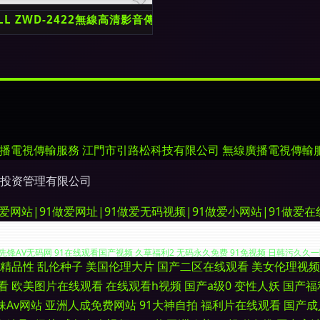
A無線傳輸的創新應用
ELL ZWD-2422無線高清影音傳輸器 革新廣播電視傳輸服務體驗
播電視傳輸服務
江門市引路松科技有限公司
無線廣播電視傳輸
投资管理有限公司
做爱网站|91做爱网址|91做爱无码视频|91做爱小网站|91做爱
精品性
乱伦种子
美国伦理大片
国产二区在线观看
美女伦理视频
女热 亚洲日韩国产成人在线 91资源人妻 久91c 亚洲欧美啪啪免费视频 AV网站 狼
看
欧美图片在线观看
在线观看h视频
国产a级0
变性人妖
国产福
妹Av网站
亚洲人成免费网站
91大神自拍
福利片在线观看
国产成
锋AV无码网 91在线观看国产视频 久草福利2 无码永久免费 91免视频 日韩污久久一区 