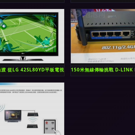
庭影院與廣播的雙重革新
渡 從LG 42SL80YD平板電視看無線廣播電視傳輸服務的變革
150米無線傳輸挑戰 D-LIN