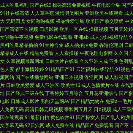
成人吃瓜福利
国产在线9
操碰高清免费视频
午夜电影全集
国产
利是看爽片 福利av电影网 婷婷五月天色色 91伊人久热 欧美高清视频12
91社在线高清
人人草香蕉
激情另类图片
亚洲欧美在线观看
成
大
无码四虎
女同激吻视频
极品性爱导航
欧美国产拳交喷奶
中
操91 日韩精品一级 91美脚在线 久草视频网 伊人久久网站上 人妻先锋资
国产高清不卡视频
四虎影视
欧美一区在线
操碰视频
五月天婷婷
女啪啪午夜视频
免费电影在线观看
亚洲ab
成人少妇视频导航
福利资源 91TV网页 国产欧美亚洲精品 一本道Av在线资源站 成人ss 
黑料吃瓜精品偷拍
91大神合集
成人拍拍拍免费
香港伦理剧
日
精品成人在线
精品免费看
人人看操碰
午夜伦理电影网
久久国自
免费高清网站 变态另类无码 婷婷东京热亚洲 豆花丝袜在线 丝袜伪娘影音先
女
久草视频最新网址
日韩大片在线看
久久亚洲人成
亚州色图乱
色人妻
都市激情婷婷
91精品国产91
云涩福利在线导航
91视色
三级片 探花免费观看 av网站在线看不卡 91午夜福利电影 欧人妻色图 9
频网站
国产在线播放网站
亚洲日本视频
淫淫网网
成人影视国产
片
日韩欧美爱爱
成人亚洲区
欧美性16
成人色情黄片在线
在线
片 超碰91在线中文 日韩亚洲欧美综合在线 91尤物网页 欧美91 91茄
址
国产经典三级在线
丁香婷婷五月综合
五月花亚洲综合
国产影
线视频免费播放 色界福利导航 95视频福利导航 色色欧美国产亚洲 92超
电影
日韩成人影片
男的天堂网AV
国产精品尤物在
免费a一毛片
人免费无码
高清日韩无码视频
宗和网五月天
日b视频
成人三级
线美剧影院 国产不卡操逼 91青娱夫妻 日韩列表中文 变态另类萝莉日韩电
国在线观看
91最新自拍
黄色软件91
国产操女人
国产乱人
欧美
文字幕无码
97日穴网
成人免费在线
精品国产免费观看
国产不
蔚 福利社有码 亚洲福利导航在线 大香蕉伊思9 午夜私人 成人精品尤物在线