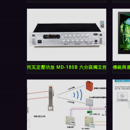
托瓦定壓功放 MD-180B 六分區獨立控音，家
傳統與過