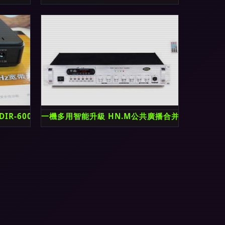
K DIR-600無線路由器在廣播電視服務中的應用
一機多用智能升級 HN.M公共廣播合并式功放700