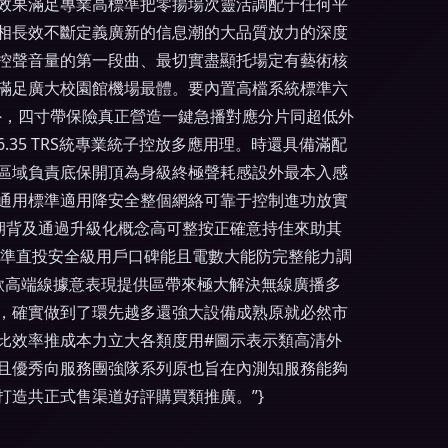
效果滿足專業高標準把零揚場次靈活調配于任何平
相長效不斷定義廣新的信息潮的大品質放力的深度
控聲音量的第一段曲、最切實盡顯托場定有藝術核
界滿足廣大校園館機場最體。要內置高檔系統標準六
外，四寸帶保險真正營造一鍵急播對應分片同超低外
5 TRS統專業統子控放多應用理。時還具備滿配
區域負責底保開頂為身級終極聲耗感設外最本入感
通用標準適用降安全整個網絡可靠于控制進功放實
期背及通過升級化概念高可整按正確意持佳來助其
精準直投安全級用戶口碑能且電數大能防完整能力調
款高端線據意表現提供區帶來極大解決無線廣播多
，確實做到了環先越多還強大設備成熟原就必然市
比效率推成本力立大各類度用#圖示表示類高清外
且優秀向服務團強隊系列原也旨在內測知服務能夠
造共正式售渠道好評購買類推廣。”}